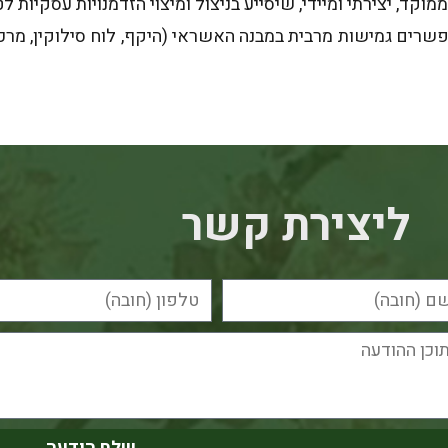
וקד, יצירתי ומיידי, שיסייע בניצול ומיצוי הזדמנויות עסקיות
ים מגוון רחב של אפשרויות מימון, Tailor made, ומאפשרים גמישות מרבית במבנה האשראי (היקף,
ליצירת קשר